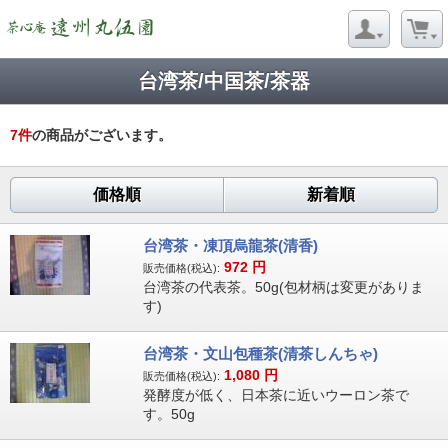
台湾茶/中国茶/茶器
7
件
の商品がございます。
価格順
新着順
台湾茶・凍頂烏龍茶(清香)
972
円
販売価格(税込):
台湾茶の代表茶。50g(包材柄は変更がありま
す)
台湾茶・文山包種茶(清茶しんちゃ)
1,080
円
販売価格(税込):
発酵度が低く、日本茶に近いウーロン茶で
す。50g