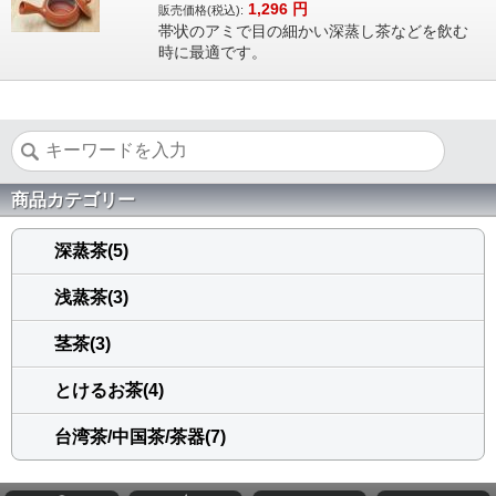
1,296
円
販売価格(税込):
帯状のアミで目の細かい深蒸し茶などを飲む
時に最適です。
商品カテゴリー
深蒸茶(5)
浅蒸茶(3)
茎茶(3)
とけるお茶(4)
台湾茶/中国茶/茶器(7)